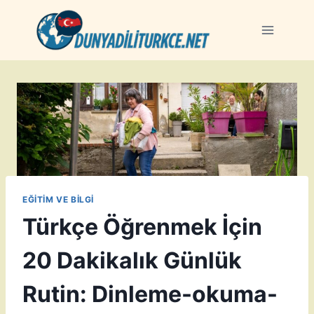
Skip
to
content
EĞITIM VE BILGI
Türkçe Öğrenmek İçin
20 Dakikalık Günlük
Rutin: Dinleme-okuma-