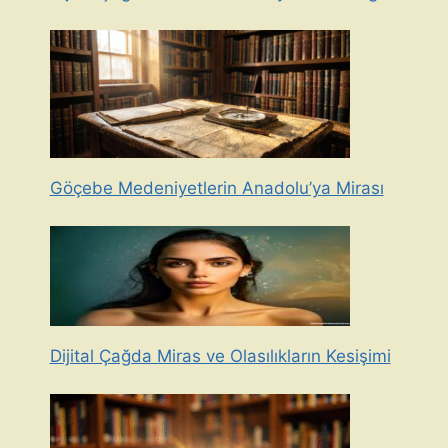
Göçebe Medeniyetlerin Anadolu’ya Mirası
Dijital Çağda Miras ve Olasılıkların Kesişimi