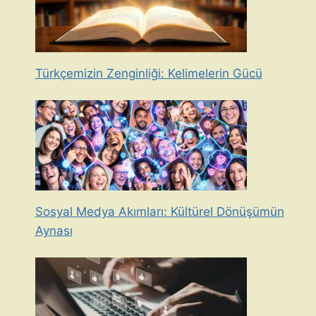
Türkçemizin Zenginliği: Kelimelerin Gücü
Sosyal Medya Akımları: Kültürel Dönüşümün
Aynası