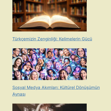
Türkçemizin Zenginliği: Kelimelerin Gücü
Sosyal Medya Akımları: Kültürel Dönüşümün
Aynası