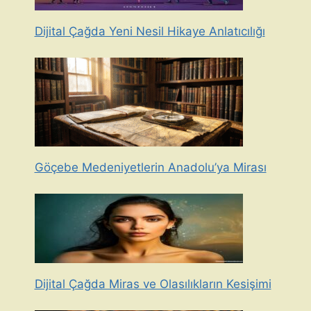
Dijital Çağda Yeni Nesil Hikaye Anlatıcılığı
Göçebe Medeniyetlerin Anadolu’ya Mirası
Dijital Çağda Miras ve Olasılıkların Kesişimi