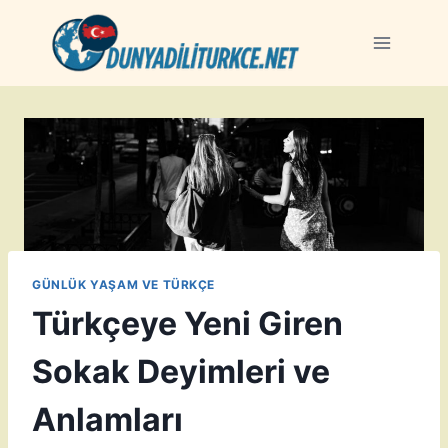
Skip
to
content
GÜNLÜK YAŞAM VE TÜRKÇE
Türkçeye Yeni Giren
Sokak Deyimleri ve
Anlamları